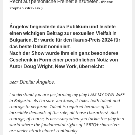
Recht auf persönliche Freiheit einzutreten.
(Photo:
Stephan Zdraveski)
Ángelov begeisterte das Publikum und leistete
einen wichtigen Beitrag zur sexuellen Vielfalt in
Bulgarien. Er wurde für den Ikarus-Preis 2024 für
das beste Debüt nominiert.
Nach der Show wurde ihm ein ganz besonderes
Geschenk in Form einer persönlichen Notiz von
Autor Doug Wright, New York, überreicht:
Dear
,
Dimítar Ángelov
I understand you are performing my play I AM MY OWN WIFE
in Bulgaria. As I'm sure you know, it takes both talent and
courage to perform! Talent is required because of the
incredible demands of the role; all those characters! And
courage, of course, is necessary when you tackle the play in a
world where the fundamental rights of LGBTQ+ characters
are under attack almost continually.