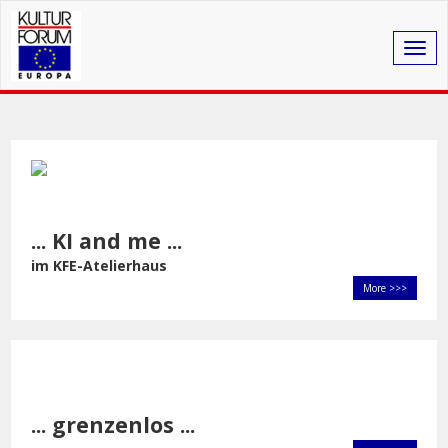
Togg
navig
... KI and me ...
im KFE-Atelierhaus
More >>>
... grenzenlos ...