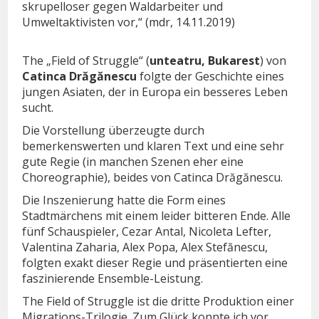
skrupelloser gegen Waldarbeiter und
Umweltaktivisten vor,“ (mdr, 14.11.2019)
The „Field of Struggle“ (
unteatru, Bukarest
) von
Catinca Drăgănescu
folgte der Geschichte eines
jungen Asiaten, der in Europa ein besseres Leben
sucht.
Die Vorstellung überzeugte durch
bemerkenswerten und klaren Text und eine sehr
gute Regie (in manchen Szenen eher eine
Choreographie), beides von Catinca Drăgănescu.
Die Inszenierung hatte die Form eines
Stadtmärchens mit einem leider bitteren Ende. Alle
fünf Schauspieler, Cezar Antal, Nicoleta Lefter,
Valentina Zaharia, Alex Popa, Alex Stefănescu,
folgten exakt dieser Regie und präsentierten eine
faszinierende Ensemble-Leistung.
The Field of Struggle ist die dritte Produktion einer
Migrations-Trilogie. Zum Glück konnte ich vor